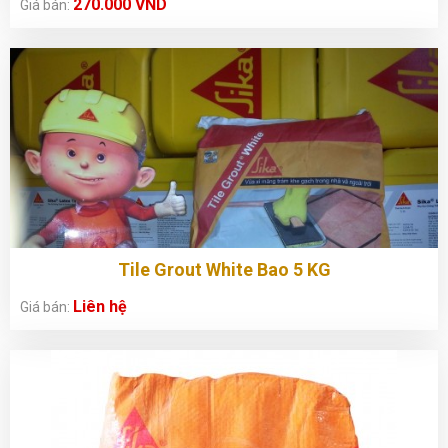
270.000 VND
Giá bán:
Tile Grout White Bao 5 KG
Liên hệ
Giá bán: