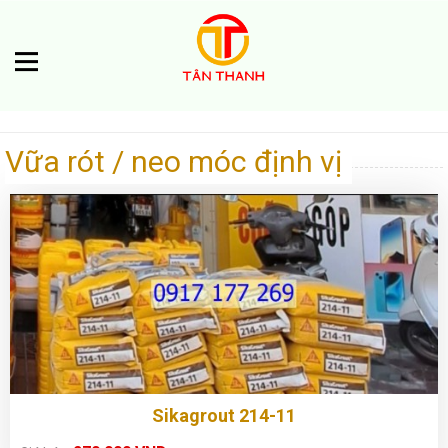
Vữa rót / neo móc định vị
Sikagrout 214-11