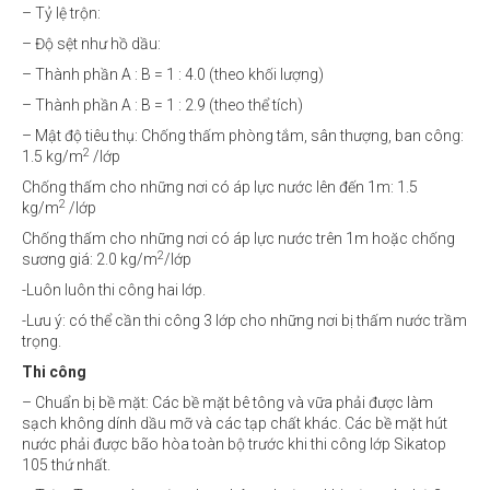
– Tỷ lệ trộn:
– Độ sệt như hồ dầu:
– Thành phần A : B = 1 : 4.0 (theo khối lượng)
– Thành phần A : B = 1 : 2.9 (theo thể tích)
– Mật độ tiêu thụ: Chống thấm phòng tắm, sân thượng, ban công:
2
1.5 kg/m
/lớp
Chống thấm cho những nơi có áp lực nước lên đến 1m: 1.5
2
kg/m
/lớp
Chống thấm cho những nơi có áp lực nước trên 1m hoặc chống
2
sương giá: 2.0 kg/m
/lớp
-Luôn luôn thi công hai lớp.
-Lưu ý: có thể cần thi công 3 lớp cho những nơi bị thấm nước trầm
trọng.
Thi công
– Chuẩn bị bề mặt: Các bề mặt bê tông và vữa phải được làm
sạch không dính dầu mỡ và các tạp chất khác. Các bề mặt hút
nước phải được bão hòa toàn bộ trước khi thi công lớp Sikatop
105 thứ nhất.