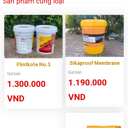
Sản phẩm cùng loại
Sikaproof Membrane
Flintkote No.3
Giá bán:
Giá bán:
1.190.000
1.300.000
VND
VND