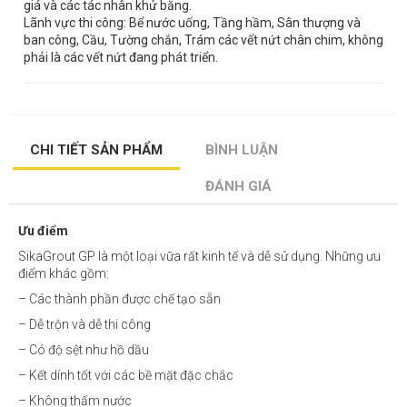
giá và các tác nhân khử băng.
Lãnh vực thi công: Bể nước uống, Tầng hầm, Sân thượng và
ban công, Cầu, Tường chắn, Trám các vết nứt chân chim, không
phải là các vết nứt đang phát triển.
CHI TIẾT SẢN PHẨM
BÌNH LUẬN
ĐÁNH GIÁ
Ưu điểm
SikaGrout GP là một loại vữa rất kinh tế và dễ sử dụng. Những ưu
điểm khác gồm:
– Các thành phần được chế tạo sẵn
– Dễ trộn và dễ thi công
– Có độ sệt như hồ dầu
– Kết dính tốt với các bề mặt đặc chắc
– Không thấm nước