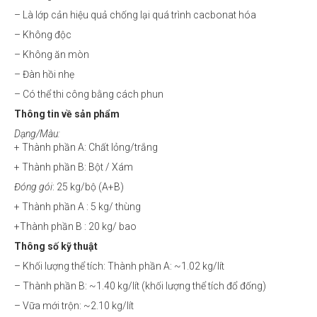
– Là lớp cản hiệu quả chống lại quá trình cacbonat hóa
– Không độc
– Không ăn mòn
– Đàn hồi nhẹ
– Có thể thi công bằng cách phun
Thông tin về sản phẩm
Dạng/Màu:
+ Thành phần A: Chất lỏng/trắng
+ Thành phần B: Bột / Xám
Đóng gói
: 25 kg/bộ (A+B)
+ Thành phần A : 5 kg/ thùng
+Thành phần B : 20 kg/ bao
Thông số kỹ thuật
– Khối lượng thể tích: Thành phần A: ~1.02 kg/lít
– Thành phần B: ~1.40 kg/lít (khối lượng thể tích đổ đống)
– Vữa mới trộn: ~2.10 kg/lít