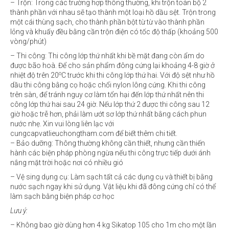
– Trộn: Trong các trường hợp thông thường, khi trộn toàn bộ 2
thành phần với nhau sẽ tạo thành một loại hồ dầu sệt. Trộn trong
một cái thùng sạch, cho thành phần bột từ từ vào thành phần
lỏng và khuấy đều bằng cần trộn điện có tốc độ thấp (khoảng 500
vòng/phút)
– Thi công: Thi công lớp thứ nhất khi bề mặt đang còn ẩm do
được bão hoà. Để cho sản phẩm đông cứng lại khoảng 4-8 giờ ở
o
nhiệt độ trên 20
C trước khi thi công lớp thứ hai. Với độ sệt như hồ
dầu thi công bằng cọ hoặc chổi nylon lông cứng. Khi thi công
trên sàn, để tránh nguy cơ làm tổn hại đến lớp thứ nhất nên thi
công lớp thứ hai sau 24 giờ. Nếu lớp thứ 2 được thi công sau 12
giờ hoặc trễ hơn, phải làm ướt sơ lớp thứ nhất bằng cách phun
nước nhẹ. Xin vui lòng liên lạc với
cungcapvatlieuchongtham.com để biết thêm chi tiết.
– Bảo dưỡng: Thông thường không cần thiết, nhưng cần thiến
hành các biện pháp phòng ngừa nếu thi công trực tiếp dưới ánh
nắng mặt trời hoặc nơi có nhiều gió
– Vệ sing dụng cụ: Làm sạch tất cả các dụng cụ và thiết bị bằng
nước sạch ngay khi sử dụng. Vật liệu khi đã đông cứng chỉ có thể
làm sạch bằng biện pháp cơ học
Lưu ý:
– Không bao giờ dùng hơn 4 kg Sikatop 105 cho 1m cho một lần