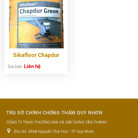
Sikafloor Chapdur
Green
Liên hệ
Giá bán:
TRỤ SỞ CHÍNH CHỐNG THẤM QUY NHƠN
CÔNG TY TNHH THƯƠNG MẠI VÀ XÂY DỰNG TÂN THANH
Địa chỉ:
430A Nguyễn Thái Học - TP. Quy Nhơn