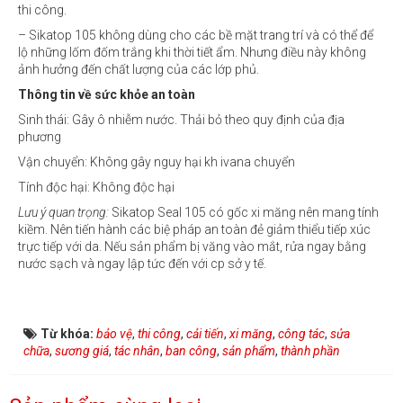
thi công.
– Sikatop 105 không dùng cho các bề mặt trang trí và có thể để
lộ những lốm đốm trắng khi thời tiết ẩm. Nhưng điều này không
ảnh hưởng đến chất lượng của các lớp phủ.
Thông tin về sức khỏe an toàn
Sinh thái: Gây ô nhiễm nước. Thải bỏ theo quy định của địa
phương
Vận chuyển: Không gây nguy hại kh ivana chuyển
Tính độc hại: Không độc hại
Lưu ý quan trọng:
Sikatop Seal 105 có gốc xi măng nên mang tính
kiềm. Nên tiến hành các biệ pháp an toàn đẻ giảm thiểu tiếp xúc
trực tiếp với da. Nếu sản phẩm bị văng vào mắt, rửa ngay bằng
nước sạch và ngay lập tức đến với cp sở y tế.
Từ khóa:
bảo vệ
,
thi công
,
cải tiến
,
xi măng
,
công tác
,
sửa
chữa
,
sương giá
,
tác nhân
,
ban công
,
sản phẩm
,
thành phần