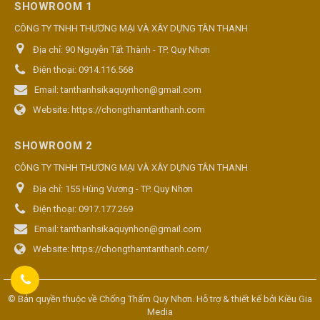
SHOWROOM 1
CÔNG TY TNHH THƯƠNG MẠI VÀ XÂY DỰNG TÂN THANH
Địa chỉ:
90 Nguyễn Tất Thành - TP. Quy Nhơn
Điện thoại:
0914.116.568
Email:
tanthanhsikaquynhon@gmail.com
Website:
https://chongthamtanthanh.com
SHOWROOM 2
CÔNG TY TNHH THƯƠNG MẠI VÀ XÂY DỰNG TÂN THANH
Địa chỉ:
155 Hùng Vương - TP. Quy Nhơn
Điện thoại:
0917.177.269
Email:
tanthanhsikaquynhon@gmail.com
Website:
https://chongthamtanthanh.com/
© Bản quyền thuộc về
Chống Thấm Quy Nhơn
. Hỗ trợ & thiết kế bởi
Kiều Gia
Media