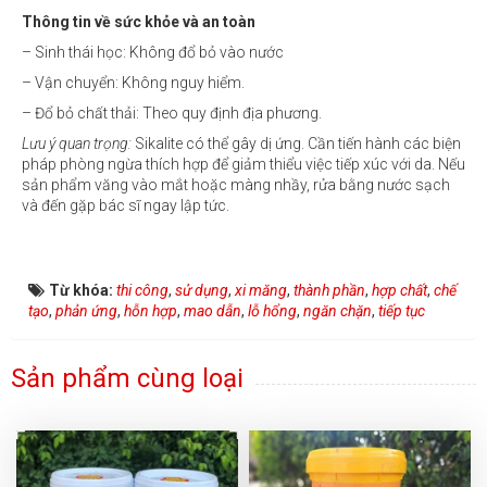
Thông tin về sức khỏe và an toàn
– Sinh thái học: Không đổ bỏ vào nước
– Vận chuyển: Không nguy hiểm.
– Đổ bỏ chất thải: Theo quy định địa phương.
Lưu ý quan trọng:
Sikalite có thể gây dị ứng. Cần tiến hành các biện
pháp phòng ngừa thích hợp để giảm thiểu việc tiếp xúc với da. Nếu
sản phẩm văng vào mắt hoặc màng nhầy, rửa bằng nước sạch
và đến gặp bác sĩ ngay lập tức.
Từ khóa:
thi công
,
sử dụng
,
xi măng
,
thành phần
,
hợp chất
,
chế
tạo
,
phản ứng
,
hỗn hợp
,
mao dẫn
,
lỗ hổng
,
ngăn chặn
,
tiếp tục
Sản phẩm cùng loại