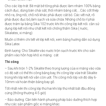
Cho các lớp trát: Bề mặt bê tông phải được làm nhám 100% bằng
cách đục, dùng bàn chải sắt, thổi nhám bằng cát, …Các cốt thép
nhô ra, ống nối, chỗ nối khác phải được cắt bỏ. Các vết nứt, rỗ
phải được đục bỏ,làm sạch và sửa chữa. Những chỗ bị rỉ phải
được trám lại bằng Sika 102 trước khi thi công lớp kết nối. cần sử
dụng lớp kết nối như chất kết nối chống thấm Sika ( nước,
Sikalatex, xi măng)
Muốn cí thêm chi tiết về lớp kết nối, xem bảng hướng dẫn sử dụng
Sika Latex
Định lượng: Cho Sikalite vào nước trộn sạch trước khi cho sản
phẩm vào hỗn hợp khô xi măng : cát
Thi công
– Sau khi trộn 1-2% Sikalite theo trọng lượng của xi măng vào vữa
có độ sệt có thể thi công bằng bay, thi công lớp vữa trát Sikalite
trong khi lớp kết nối vẫn còn ướt. Thi công mỗi lớp với độ dày 6-
10mm và hoàn thiện bằng bay gỗ.
Tốt nhất nên thi công lớp thứ hai khi lớp thứ nhất bắt đầu đông
cứng (thông thường 4-5 giờ)
– Bảo dưỡng: Cần tiến hành phương pháp bảo dưỡng thích hợp
như các sản phẩm gốc xi măng khác.