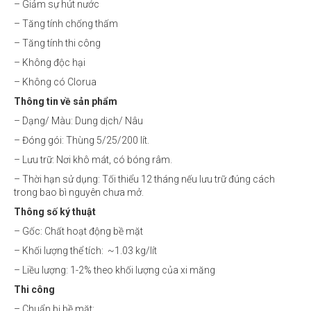
– Giảm sự hút nước
– Tăng tính chống thấm
– Tăng tính thi công
– Không độc hại
– Không có Clorua
Thông tin về sản phẩm
– Dạng/ Màu: Dung dịch/ Nâu
– Đóng gói: Thùng 5/25/200 lít.
– Lưu trữ: Nơi khô mát, có bóng râm.
– Thời hạn sử dụng: Tối thiểu 12 tháng nếu lưu trữ đúng cách
trong bao bì nguyên chưa mở.
Thông số ký thuật
– Gốc: Chất hoạt động bề mặt
– Khối lượng thể tích: ~1.03 kg/lít
– Liều lượng: 1-2% theo khối lượng của xi măng
Thi công
– Chuẩn bị bề mặt: