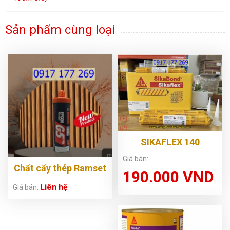
Sản phẩm cùng loại
SIKAFLEX 140
CONSTRUCTION
Giá bán:
Chất cấy thép Ramset
190.000 VND
G5-600ml-USA
Liên hệ
Giá bán: