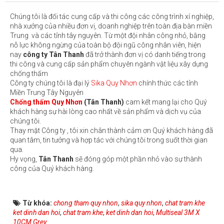
Chúng tôi là đối tác cung cấp và thi công các công trình xí nghiệp,
nhà xưởng của nhiều đơn vị, doanh nghiệp trên toàn địa bàn miền
Trung và các tỉnh tây nguyên. Từ một đội nhân công nhỏ, bằng
nỗ lực không ngừng của toàn bộ đội ngũ công nhân viên, hiện
nay
công ty Tân Thanh
đã trở thành đơn vị có danh tiếng trong
thi công và cung cấp sản phẩm chuyên ngành vật liệu xây dựng
chống thấm
Công ty chúng tôi là đại lý
Sika Quy Nhơn
chính thức các tỉnh
Miền Trung Tây Nguyên
Chống thấm Quy Nhơn
(Tân Thanh)
cam kết mang lại cho Quý
khách hàng sự hài lòng cao nhất về sản phẩm và dịch vụ của
chúng tôi.
Thay mặt Công ty , tôi xin chân thành cảm ơn Quý khách hàng đã
quan tâm, tin tưởng và hợp tác với chúng tôi trong suốt thời gian
qua.
Hy vọng,
Tân Thanh
sẽ đóng góp một phần nhỏ vào sự thành
công của Quý khách hàng.
Từ khóa:
chong tham quy nhon
,
sika quy nhon
,
chat tram khe
ket dinh dan hoi
,
chat tram khe
,
ket dinh dan hoi
,
Multiseal 3M X
10CM Grey