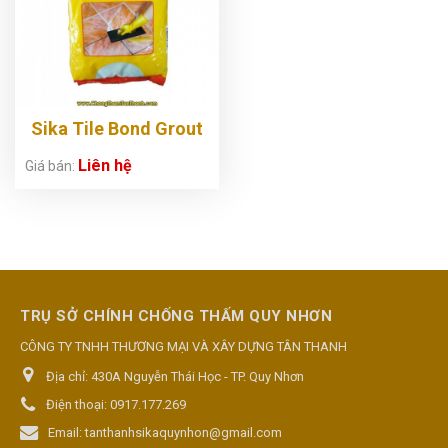
Sika Tile Bond Grout
Liên hệ
Giá bán:
TRỤ SỞ CHÍNH CHỐNG THẤM QUY NHƠN
CÔNG TY TNHH THƯƠNG MẠI VÀ XÂY DỰNG TÂN THANH
Địa chỉ:
430A Nguyễn Thái Học - TP. Quy Nhơn
Điện thoại:
0917.177.269
Email:
tanthanhsikaquynhon@gmail.com