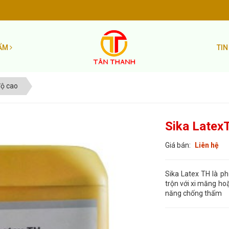
HẨM
TIN
độ cao
Sika Latex
Giá bán:
Liên hệ
Sika Latex TH là ph
trộn với xi măng ho
năng chống thấm