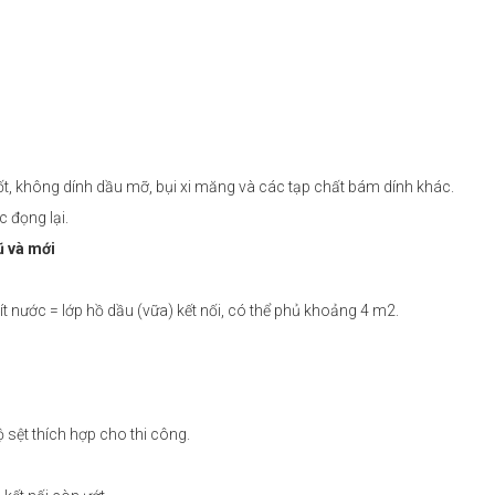
tốt, không dính dầu mỡ, bụi xi măng và các tạp chất bám dính khác.
 đọng lại.
cũ và mới
ít nước = lớp hồ dầu (vữa) kết nối, có thể phủ khoảng 4 m2.
ộ sệt thích hợp cho thi công.