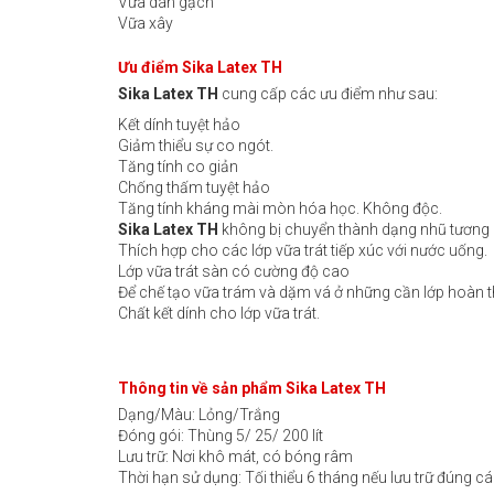
Vữa dán gạch
Vữa xây
Ưu điểm Sika Latex TH
Sika Latex TH
cung cấp các ưu điểm như sau:
Kết dính tuyệt hảo
Giảm thiểu sự co ngót.
Tăng tính co giản
Chống thấm tuyệt hảo
Tăng tính kháng mài mòn hóa học. Không độc.
Sika Latex TH
không bị chuyển thành dạng nhũ tương l
Thích hợp cho các lớp vữa trát tiếp xúc với nước uống.
Lớp vữa trát sàn có cường độ cao
Để chế tạo vữa trám và dặm vá ở những cần lớp hoàn 
Chất kết dính cho lớp vữa trát.
Thông tin về sản phẩm Sika Latex TH
Dạng/Màu: Lỏng/Trắng
Đóng gói: Thùng 5/ 25/ 200 lít
Lưu trữ: Nơi khô mát, có bóng râm
Thời hạn sử dụng: Tối thiểu 6 tháng nếu lưu trữ đúng 