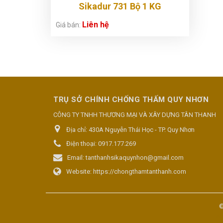
Sikadur 731 Bộ 1 KG
Liên hệ
Giá bán:
TRỤ SỞ CHÍNH CHỐNG THẤM QUY NHƠN
CÔNG TY TNHH THƯƠNG MẠI VÀ XÂY DỰNG TÂN THANH
Địa chỉ:
430A Nguyễn Thái Học - TP. Quy Nhơn
Điện thoại:
0917.177.269
Email:
tanthanhsikaquynhon@gmail.com
Website:
https://chongthamtanthanh.com
©
Thiết