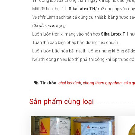
Thi công lớp vữa chống thấm ngay khi lớp hồ dầu (vữa) 
Mật độ tiêu thụ: 1 lít
SikaLatex TH
/ m2 cho lớp vữa dày
Vệ sinh:
Làm sạch tất cả dụng cụ, thiết bị bằng nước sạ
Chỉ dẫn quan trọng
Luôn luôn trộn xi măng vào hỗn hợp
Sika Latex TH
-nư
Tuân thủ các biện pháp bảo dưỡng tiêu chuẩn.
Luôn luôn bão hòa bề mặt thi công nhưng không để đ
Nếu thi công nhiều lớp thì phải thi công khi lớp trước đ
Từ khóa:
chat ket dinh
,
chong tham quy nhon
,
sika q
Sản phẩm cùng loại