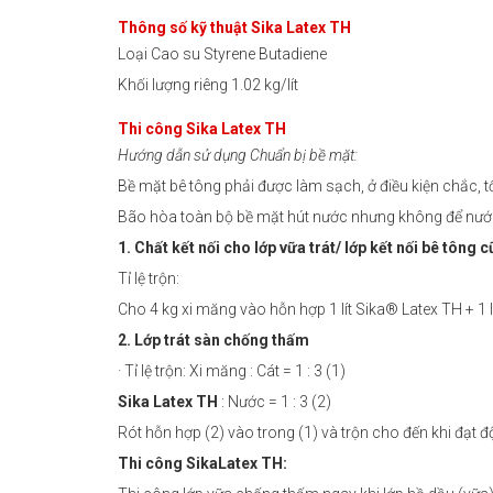
Thông số kỹ thuật Sika Latex TH
Loại Cao su Styrene Butadiene
Khối lượng riêng 1.02 kg/lít
Thi công Sika Latex TH
Hướng dẫn sử dụng Chuẩn bị bề mặt:
Bề mặt bê tông phải được làm sạch, ở điều kiện chắc, 
Bão hòa toàn bộ bề mặt hút nước nhưng không để nước
1. Chất kết nối cho lớp vữa trát/ lớp kết nối bê tông 
Tỉ lệ trộn:
Cho 4 kg xi măng vào hỗn hợp 1 lít Sika® Latex TH + 1 l
2. Lớp trát sàn chống thấm
· Tỉ lệ trộn: Xi măng : Cát = 1 : 3 (1)
Sika Latex TH
: Nước = 1 : 3 (2)
Rót hỗn hợp (2) vào trong (1) và trộn cho đến khi đạt đ
Thi công SikaLatex TH: