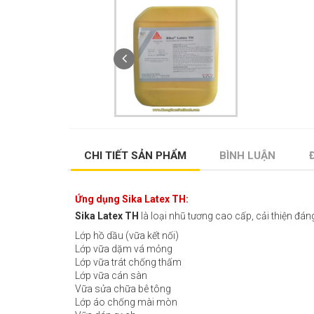
CHI TIẾT SẢN PHẨM
BÌNH LUẬN
Ứng dụng Sika Latex TH:
Sika Latex TH
là loại nhũ tương cao cấp, cải thiện đá
Lớp hồ dầu (vữa kết nối)
Lớp vữa dặm vá mỏng
Lớp vữa trát chống thấm
Lớp vữa cán sàn
Vữa sửa chữa bê tông
Lớp áo chống mài mòn