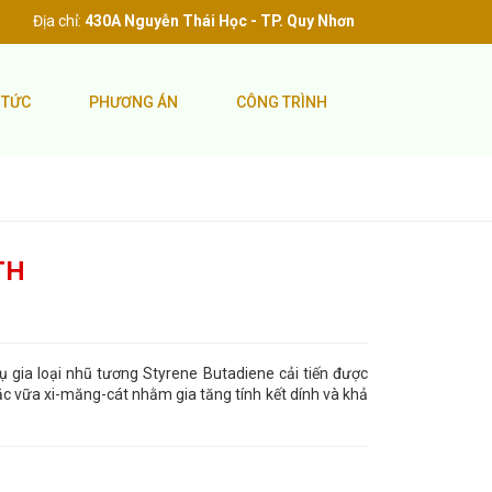
Địa chỉ:
430A Nguyễn Thái Học - TP. Quy Nhơn
 TỨC
PHƯƠNG ÁN
CÔNG TRÌNH
TH
ụ gia loại nhũ tương Styrene Butadiene cải tiến được
ặc vữa xi-măng-cát nhằm gia tăng tính kết dính và khả