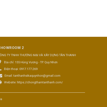
SHOWROOM 2
ÔNG TY TNHH THƯƠNG MẠI VÀ XÂY DỰNG TÂN THANH
Địa chỉ:
155 Hùng Vương - TP. Quy Nhơn
Điện thoại:
0917.177.269
Email:
tanthanhsikaquynhon@gmail.com
Website:
https://chongthamtanthanh.com/
ia
 Giá Rẻ