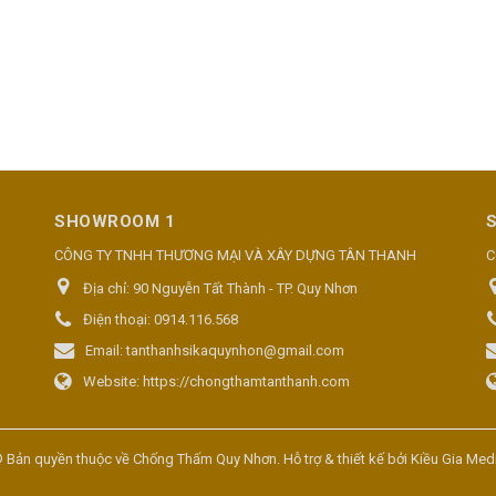
SHOWROOM 1
CÔNG TY TNHH THƯƠNG MẠI VÀ XÂY DỰNG TÂN THANH
C
Địa chỉ:
90 Nguyễn Tất Thành - TP. Quy Nhơn
Điện thoại:
0914.116.568
Email:
tanthanhsikaquynhon@gmail.com
Website:
https://chongthamtanthanh.com
 Bản quyền thuộc về
Chống Thấm Quy Nhơn
. Hỗ trợ & thiết kế bởi
Kiều Gia Med
 Kế Web Nha Trang
Thiết Kế Web Phú Yên
Thành Lập Công Ty Nha Trang
Làm Bảng Hiệu Quảng Cáo
Văn Phòng Phẩm
Diệt Mối