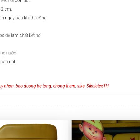
kết nối còn ướt.
 2 cm.
ch ngay sau khi thi công
ớc để làm chất kết nối
ọng nước
ó còn ướt
uy nhon
,
bao duong be tong
,
chong tham
,
sika
,
SikalatexTH